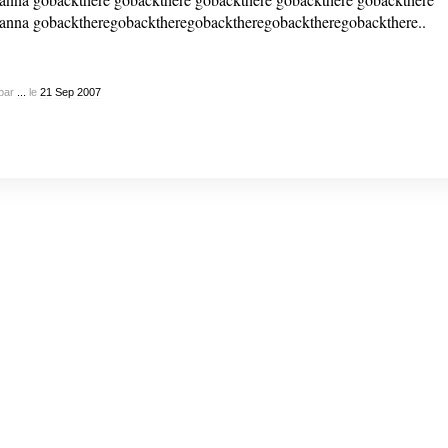
anna gobacktheregobacktheregobacktheregobacktheregobackthere..
par
...
le
21
Sep
2007