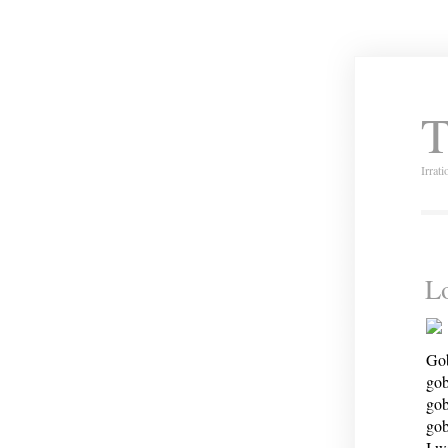
T
Irrat
L
Gob
gob
gob
gob
I w