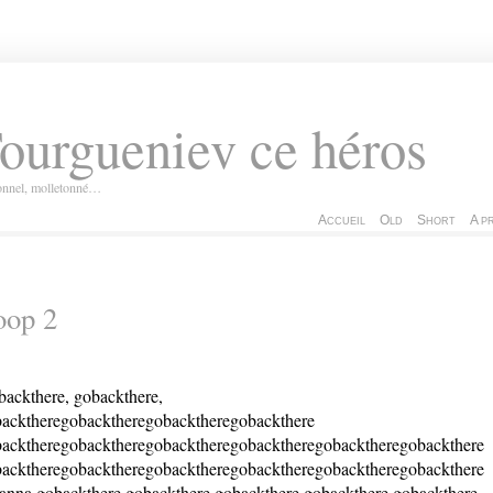
ourgueniev ce héros
ionnel, molletonné…
Accueil
Old
Short
A p
oop 2
ackthere, gobackthere,
acktheregobacktheregobacktheregobackthere
acktheregobacktheregobacktheregobacktheregobacktheregobackthere
acktheregobacktheregobacktheregobacktheregobacktheregobackthere
anna gobackthere gobackthere gobackthere gobackthere gobackthere