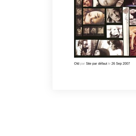
Old
par
Site par défaut
le
26
Sep
2007