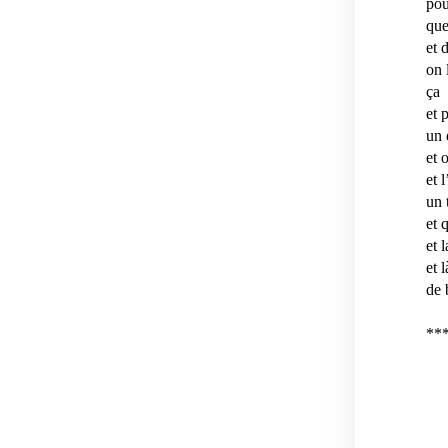
pou
que
et 
on 
ça
et 
un 
et 
et 
un 
et 
et 
et 
de 
**