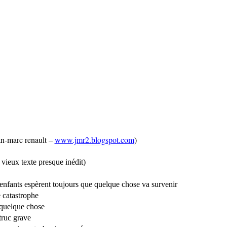
an-marc renault –
www.jmr2.blogspot.com
)
 vieux texte presque inédit)
 enfants espèrent toujours que quelque chose va survenir
 catastrophe
quelque chose
truc grave