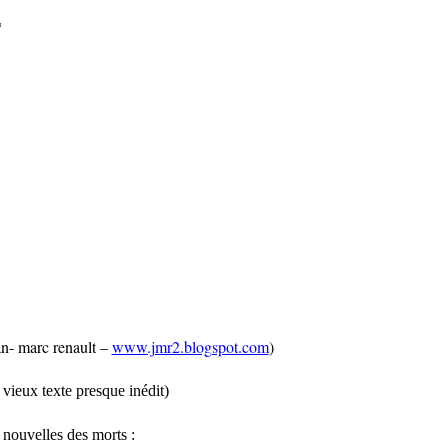
*
an- marc renault –
www.jmr2.blogspot.com
)
 vieux texte presque inédit)
 nouvelles des morts :