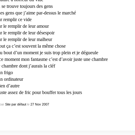
il se trouve toujours des gens
des gens que j’aime par-dessus le marché
r remplir ce vide
r le remplir de leur amour
r le remplir de leur désespoir
r le remplir de leur malheur
tout ça c’est souvent la même chose
au bout d’un moment je suis trop plein et je dégueule
ce moment mon fantasme c’est d’avoir juste une chambre
 chambre dont j’aurais la cléf
un frigo
un ordinateur
rien d’autre
juste assez de fric pour bouffer tous les jours
par
Site par défaut
le
27
Nov
2007