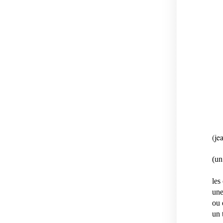
(je
(un
les
une
ou 
un 