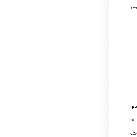
**
(je
(un
des