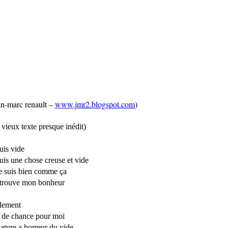
an-marc renault –
www.jmr2.blogspot.com
)
 vieux texte presque inédit)
suis vide
suis une chose creuse et vide
je suis bien comme ça
 trouve mon bonheur
lement
 de chance pour moi
nature a horreur du vide