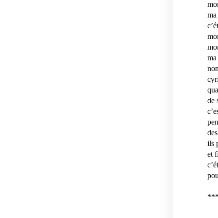
mon
ma 
c’é
mon
mon
ma 
non
cyr
qua
de 
c’e
pen
des
ils
et 
c’é
pou
**