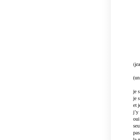
(je
(un
je 
je 
et 
j’y
oui
seu
pas
la 