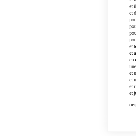
et 
et 
pou
pou
pou
pou
et 
et 
en 
une
et 
et 
et 
et 
Old