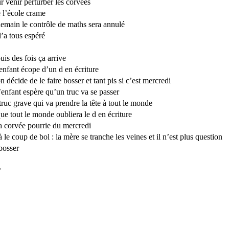
r venir perturber les corvées
 l’école crame
demain le contrôle de maths sera annulé
l’a tous espéré
puis des fois ça arrive
enfant écope d’un d en écriture
on décide de le faire bosser et tant pis si c’est mercredi
l’enfant espère qu’un truc va se passer
truc grave qui va prendre la tête à tout le monde
que tout le monde oubliera le d en écriture
la corvée pourrie du mercredi
là le coup de bol : la mère se tranche les veines et il n’est plus question
bosser
*