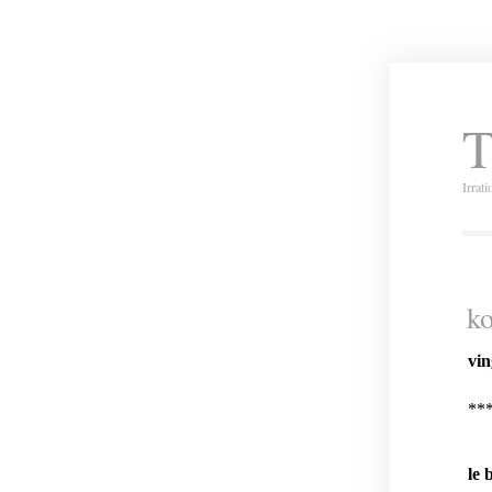
T
Irrat
ko
vin
**
le 