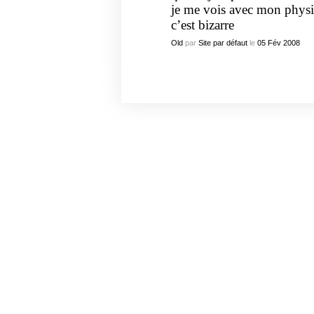
je me vois avec mon physi
c’est bizarre
Old
par
Site par défaut
le
05
Fév
2008