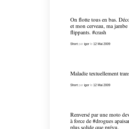
On flotte tous en bas. Déc
et mon cerveau, ma jambe d
flippants. #crash
Short
par
igor
le
12
Mai
2009
Maladie textuellement tran
Short
par
igor
le
12
Mai
2009
Renversé par une moto dev
à force de #drogues apaisa
plus solide que prévu.