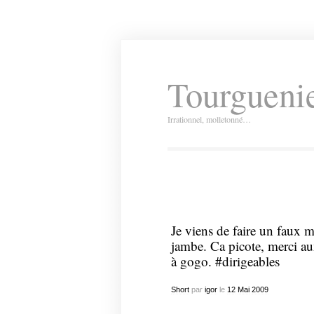
Tourguenie
Irrationnel, molletonné…
Je viens de faire un faux 
jambe. Ca picote, merci au
à gogo. #dirigeables
Short
par
igor
le
12
Mai
2009