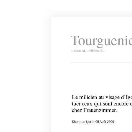
Tourguenie
Irrationnel, molletonné…
Le milicien au visage d’Igor
tuer ceux qui sont encore 
chez Frauenzimmer.
Short
par
igor
le
05
Août
2009