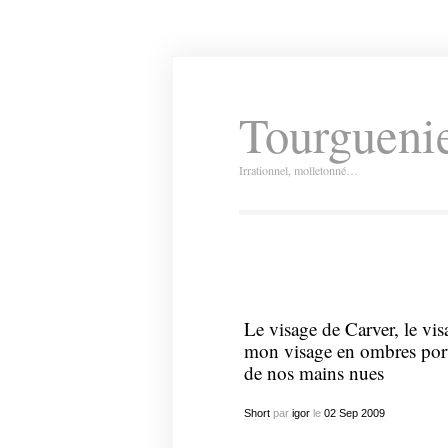
Tourguenie
Irrationnel, molletonné…
Le visage de Carver, le vis
mon visage en ombres porté
de nos mains nues
Short
par
igor
le
02
Sep
2009