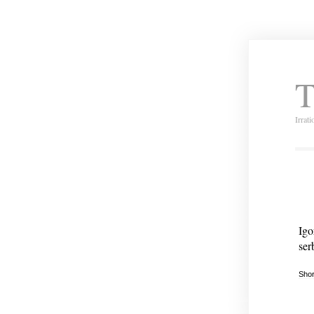
T
Irrat
Igo
ser
Shor