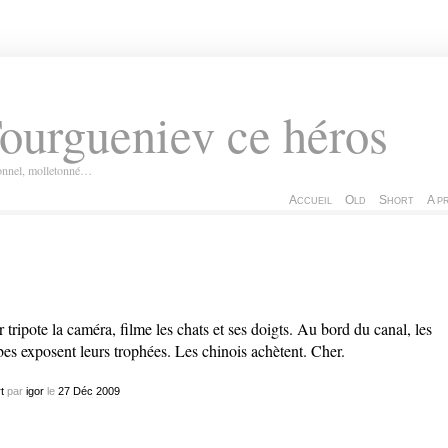
ourgueniev ce héros
ionnel, molletonné…
Accueil
Old
Short
A p
r tripote la caméra, filme les chats et ses doigts. Au bord du canal, les
bes exposent leurs trophées. Les chinois achètent. Cher.
t
par
igor
le
27
Déc
2009