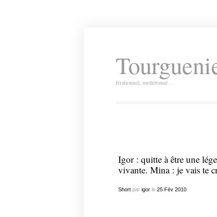
Tourguenie
Irrationnel, molletonné…
Igor : quitte à être une lé
vivante. Mina : je vais te c
Short
par
igor
le
25
Fév
2010