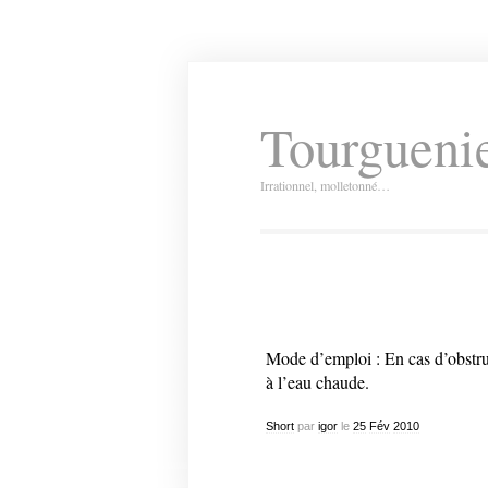
Tourguenie
Irrationnel, molletonné…
Mode d’emploi : En cas d’obstr
à l’eau chaude.
Short
par
igor
le
25
Fév
2010