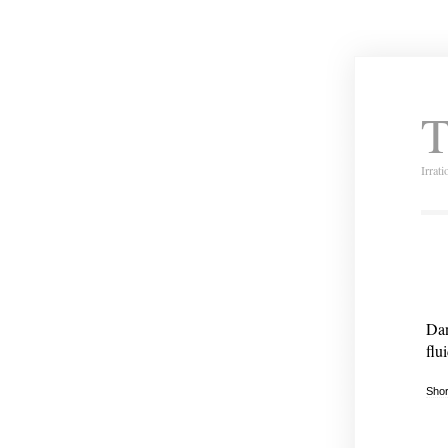
T
Irrat
Dan
flu
Shor