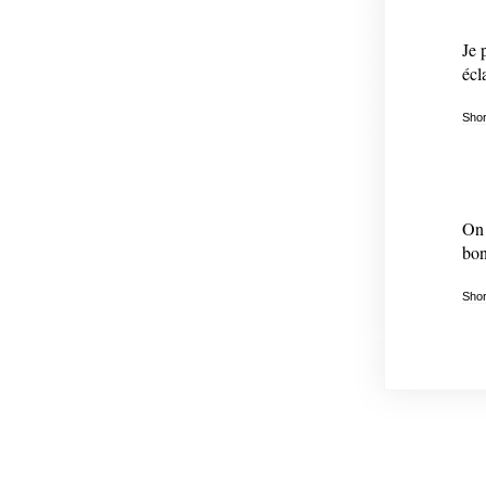
Je 
écl
Shor
On 
bon
Shor