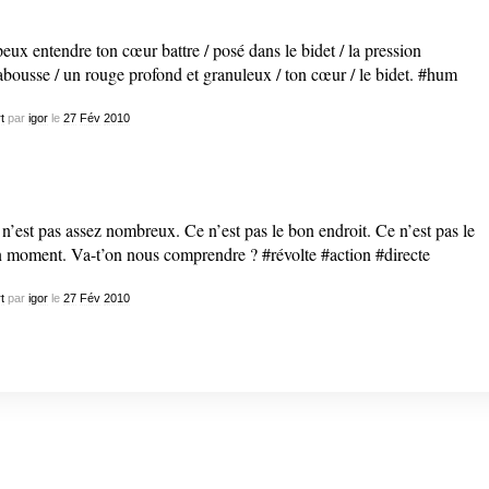
peux entendre ton cœur battre / posé dans le bidet / la pression
abousse / un rouge profond et granuleux / ton cœur / le bidet. #hum
t
par
igor
le
27
Fév
2010
n’est pas assez nombreux. Ce n’est pas le bon endroit. Ce n’est pas le
 moment. Va-t’on nous comprendre ? #révolte #action #directe
t
par
igor
le
27
Fév
2010