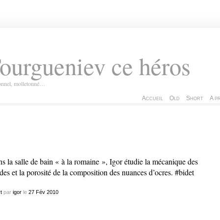
ourgueniev ce héros
ionnel, molletonné…
Accueil
Old
Short
A p
s la salle de bain « à la romaine », Igor étudie la mécanique des
ides et la porosité de la composition des nuances d’ocres. #bidet
t
par
igor
le
27
Fév
2010