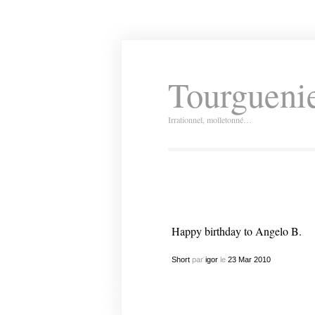
Tourguenie
Irrationnel, molletonné…
Happy birthday to Angelo B.
Short
par
igor
le
23
Mar
2010