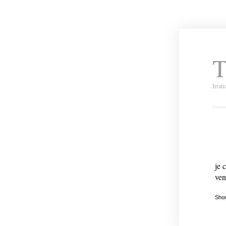
T
Irrat
je 
ven
Shor