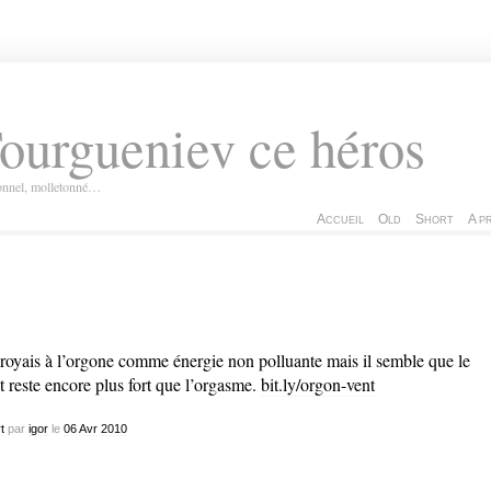
ourgueniev ce héros
ionnel, molletonné…
Accueil
Old
Short
A p
croyais à l’orgone comme énergie non polluante mais il semble que le
t reste encore plus fort que l’orgasme.
bit.ly/orgon-vent
t
par
igor
le
06
Avr
2010