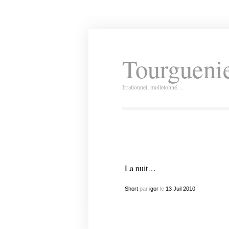
Tourguenie
Irrationnel, molletonné…
La nuit…
Short
par
igor
le
13
Juil
2010