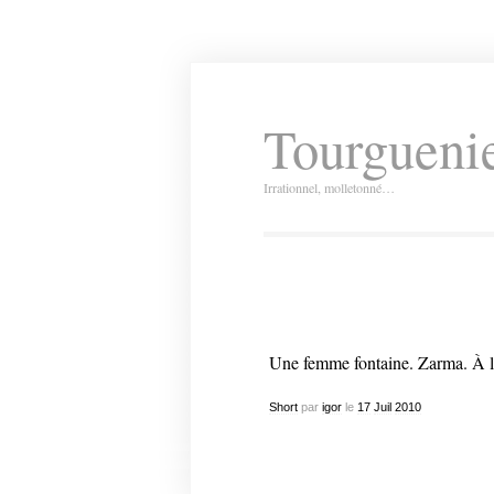
Tourguenie
Irrationnel, molletonné…
Une femme fontaine. Zarma. À la
Short
par
igor
le
17
Juil
2010