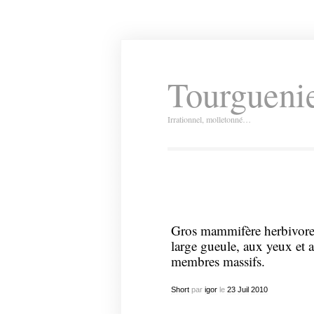
Tourguenie
Irrationnel, molletonné…
Gros mammifère herbivore 
large gueule, aux yeux et 
membres massifs.
Short
par
igor
le
23
Juil
2010