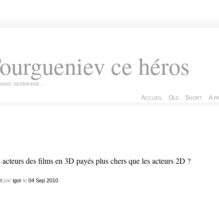
ourgueniev ce héros
ionnel, molletonné…
Accueil
Old
Short
A p
 acteurs des films en 3D payés plus chers que les acteurs 2D ?
t
par
igor
le
04
Sep
2010