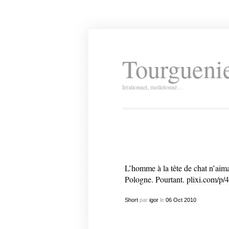
Tourguenie
Irrationnel, molletonné…
L’homme à la tête de chat n’aimait
Pologne. Pourtant.
plixi.com/p/
Short
par
igor
le
06
Oct
2010