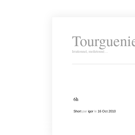
Tourguenie
Irrationnel, molletonné…
6h
Short
par
igor
le
16
Oct
2010