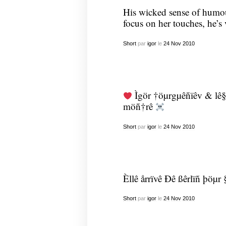
His wicked sense of humour
focus on her touches, he’s
Short
par
igor
le
24
Nov
2010
Ìgör †öµrgµêñïêv & lê§
möñ†rê
Short
par
igor
le
24
Nov
2010
Èllê årrïvê Ðê ßêrlïñ þöµr
Short
par
igor
le
24
Nov
2010