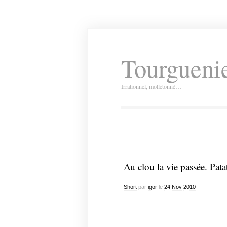
Tourguenie
Irrationnel, molletonné…
Au clou la vie passée. Pata
Short
par
igor
le
24
Nov
2010