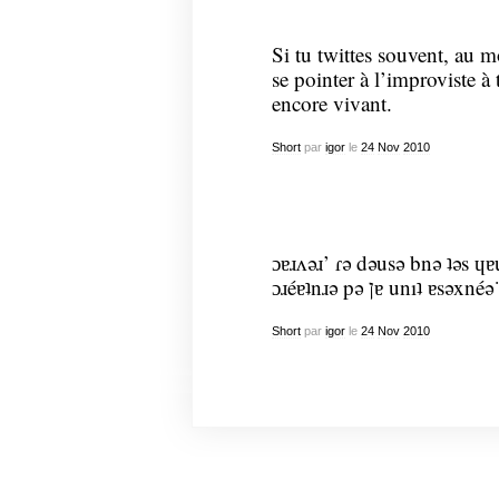
Si tu twittes souvent, au m
se pointer à l’improviste à 
encore vivant.
Short
par
igor
le
24
Nov
2010
ɔɐɹʌǝɹ’ ɾǝ dǝusǝ bnǝ ʇǝs ɥɐ
ɔɹéɐʇnɹǝ pǝ ןɐ unıʇ ɐsǝxnéǝ
Short
par
igor
le
24
Nov
2010