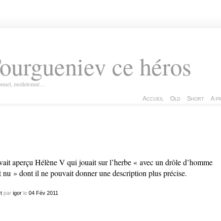
ourgueniev ce héros
ionnel, molletonné…
Accueil
Old
Short
A p
avait aperçu Hélène V qui jouait sur l’herbe « avec un drôle d’homme
t nu » dont il ne pouvait donner une description plus précise.
t
par
igor
le
04
Fév
2011