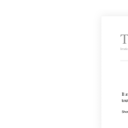
T
Irrat
Il 
tou
Shor