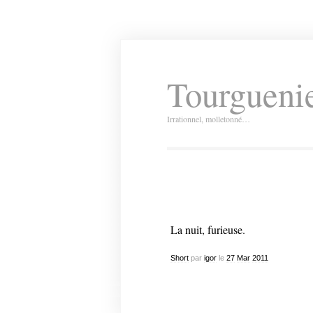
Tourguenie
Irrationnel, molletonné…
La nuit, furieuse.
Short
par
igor
le
27
Mar
2011