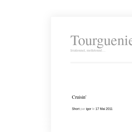
Tourguenie
Irrationnel, molletonné…
Cruisin’
Short
par
igor
le
17
Mai
2011