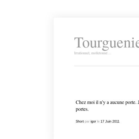
Tourguenie
Irrationnel, molletonné…
Chez moi il n’y a aucune porte. 
portes.
Short
par
igor
le
17
Juin
2011