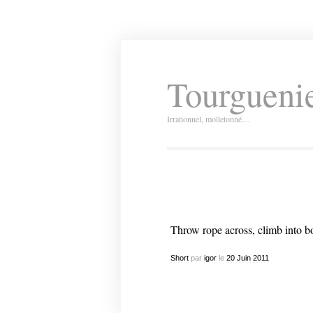
Tourguenie
Irrationnel, molletonné…
Throw rope across, climb into bo
Short
par
igor
le
20
Juin
2011