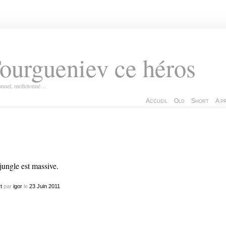
ourgueniev ce héros
ionnel, molletonné…
Accueil
Old
Short
A p
jungle est massive.
t
par
igor
le
23
Juin
2011