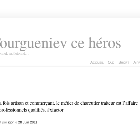
ourgueniev ce héros
ionnel, molletonné…
Accueil
Old
Short
A p
a fois artisan et commerçant, le métier de charcutier traiteur est l’affaire
professionnels qualifiés. #xfactor
t
par
igor
le
28
Juin
2011