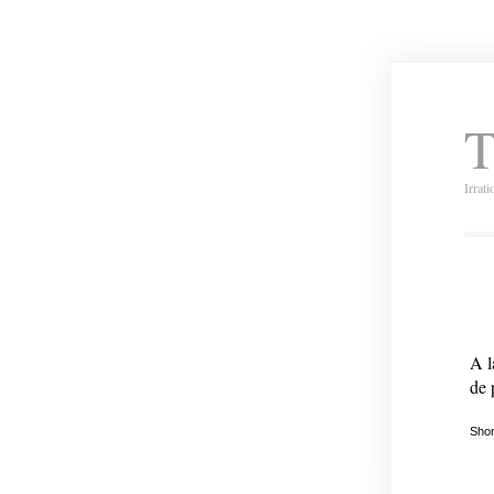
T
Irrat
A l
de 
Shor