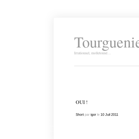
Tourguenie
Irrationnel, molletonné…
OUI !
Short
par
igor
le
10
Juil
2011