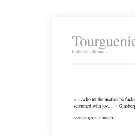
Tourguenie
Irrationnel, molletonné…
« …who let themselves be fucked 
screamed with joy,… » Ginsber
Short
par
igor
le
29
Juil
2011