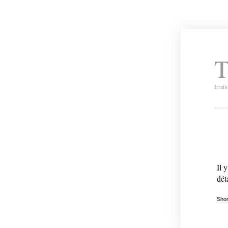
T
Irrat
Il 
dét
Shor