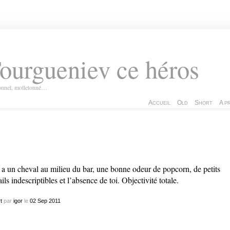
ourgueniev ce héros
ionnel, molletonné…
Accueil
Old
Short
A p
y a un cheval au milieu du bar, une bonne odeur de popcorn, de petits
ails indescriptibles et l’absence de toi. Objectivité totale.
t
par
igor
le
02
Sep
2011