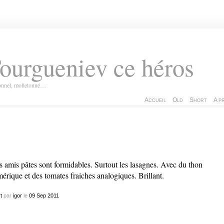
ourgueniev ce héros
ionnel, molletonné…
Accueil
Old
Short
A p
 amis pâtes sont formidables. Surtout les lasagnes. Avec du thon
érique et des tomates fraiches analogiques. Brillant.
t
par
igor
le
09
Sep
2011