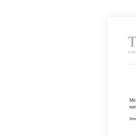
T
Irrat
Mes
num
Shor