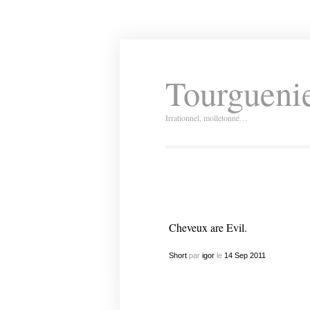
Tourguenie
Irrationnel, molletonné…
Cheveux are Evil.
Short
par
igor
le
14
Sep
2011