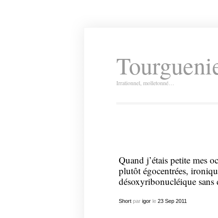
Tourguenie
Irrationnel, molletonné…
Quand j’étais petite mes oc
plutôt égocentrées, ironiq
désoxyribonucléique sans 
Short
par
igor
le
23
Sep
2011