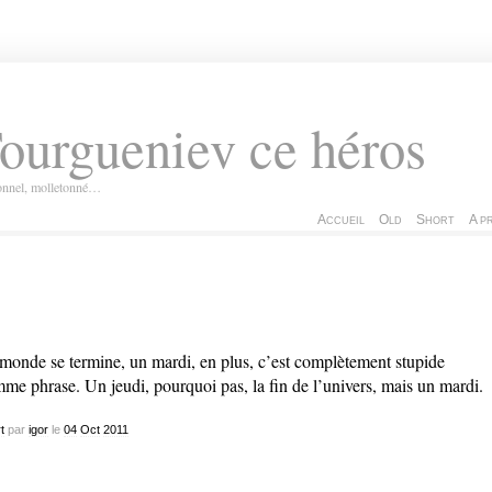
ourgueniev ce héros
ionnel, molletonné…
Accueil
Old
Short
A p
monde se termine, un mardi, en plus, c’est complètement stupide
me phrase. Un jeudi, pourquoi pas, la fin de l’univers, mais un mardi.
t
par
igor
le
04
Oct
2011