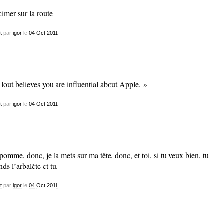
imer sur la route !
t
par
igor
le
04
Oct
2011
lout believes you are influential about Apple. »
t
par
igor
le
04
Oct
2011
pomme, donc, je la mets sur ma tête, donc, et toi, si tu veux bien, tu
nds l’arbalète et tu.
t
par
igor
le
04
Oct
2011