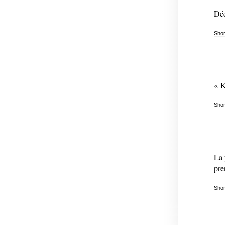
Déc
Shor
« K
Shor
La 
pre
Shor