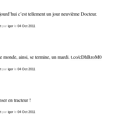
ourd’hui c’est tellement un jour neuvième Docteur.
t
par
igor
le
04
Oct
2011
le monde, ainsi, se termine, un mardi.
t.co/cDhBzoM0
t
par
igor
le
04
Oct
2011
ser en tracteur !
t
par
igor
le
04
Oct
2011