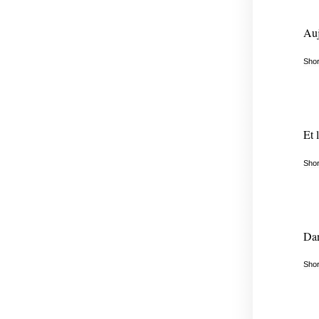
Auj
Shor
Et 
Shor
Dan
Shor