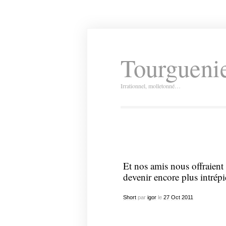
Tourguenie
Irrationnel, molletonné…
Et nos amis nous offraient
devenir encore plus intrép
Short
par
igor
le
27
Oct
2011