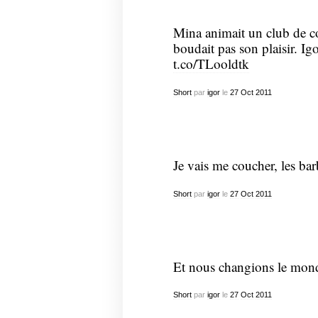
Mina animait un club de c
boudait pas son plaisir. Igo
t.co/TLooldtk
Short
par
igor
le
27
Oct
2011
Je vais me coucher, les barb
Short
par
igor
le
27
Oct
2011
Et nous changions le mon
Short
par
igor
le
27
Oct
2011