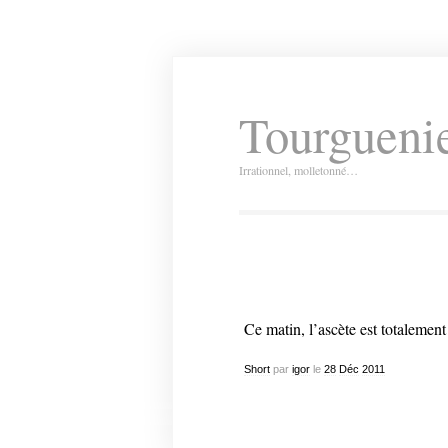
Tourguenie
Irrationnel, molletonné…
Ce matin, l’ascète est totalement
Short
par
igor
le
28
Déc
2011