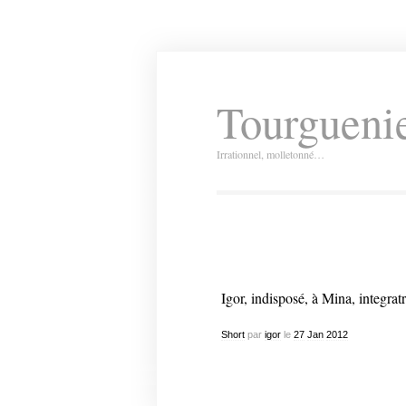
Tourguenie
Irrationnel, molletonné…
Igor, indisposé, à Mina, integrat
Short
par
igor
le
27
Jan
2012