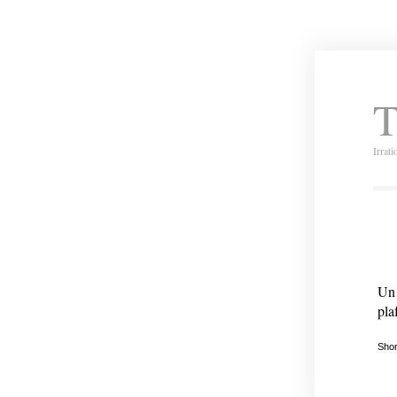
T
Irrat
Un 
pla
Shor