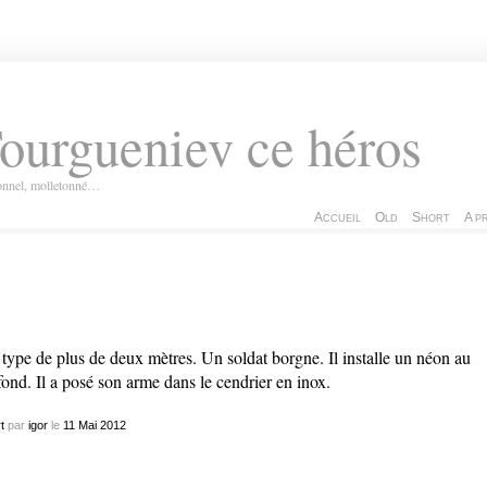
ourgueniev ce héros
ionnel, molletonné…
Accueil
Old
Short
A p
type de plus de deux mètres. Un soldat borgne. Il installe un néon au
fond. Il a posé son arme dans le cendrier en inox.
t
par
igor
le
11
Mai
2012