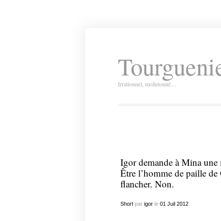
Tourguenie
Irrationnel, molletonné…
Igor demande à Mina une n
Être l’homme de paille de 
flancher. Non.
Short
par
igor
le
01
Juil
2012