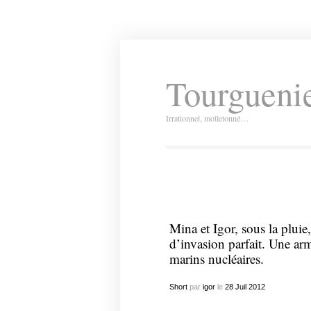
Tourguenie
Irrationnel, molletonné…
Mina et Igor, sous la pluie
d’invasion parfait. Une ar
marins nucléaires.
Short
par
igor
le
28
Juil
2012