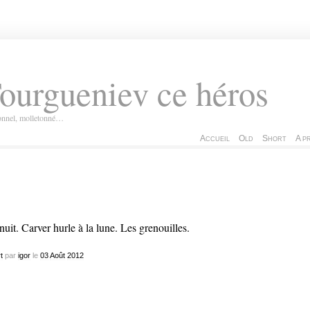
ourgueniev ce héros
ionnel, molletonné…
Accueil
Old
Short
A p
nuit. Carver hurle à la lune. Les grenouilles.
t
par
igor
le
03
Août
2012