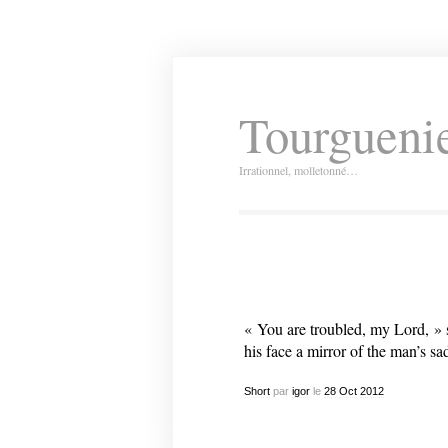
Tourguenie
Irrationnel, molletonné…
« You are troubled, my Lord, » 
his face a mirror of the man’s sa
Short
par
igor
le
28
Oct
2012