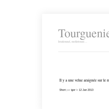
Tourguenie
Irrationnel, molletonné…
Il y a une velue araignée sur le m
Short
par
igor
le
12
Jan
2013