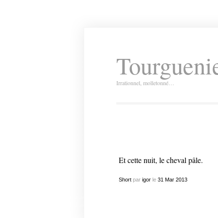
Tourguenie
Irrationnel, molletonné…
Et cette nuit, le cheval pâle.
Short
par
igor
le
31
Mar
2013