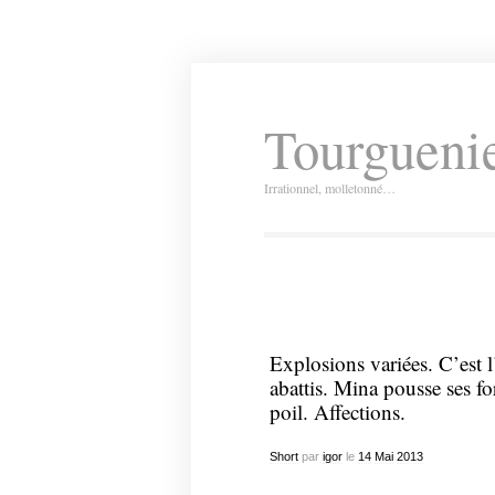
Tourguenie
Irrationnel, molletonné…
Explosions variées. C’est 
abattis. Mina pousse ses fo
poil. Affections.
Short
par
igor
le
14
Mai
2013