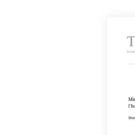
T
Irrat
Min
l’h
Shor