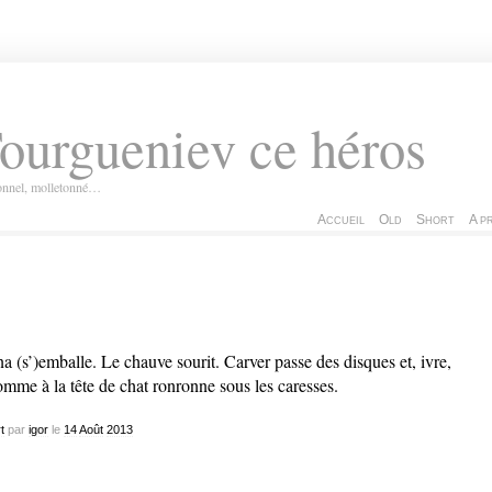
ourgueniev ce héros
ionnel, molletonné…
Accueil
Old
Short
A p
a (s’)emballe. Le chauve sourit. Carver passe des disques et, ivre,
omme à la tête de chat ronronne sous les caresses.
t
par
igor
le
14
Août
2013