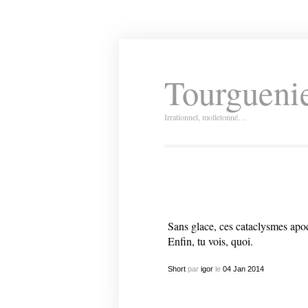
Tourguenie
Irrationnel, molletonné…
Sans glace, ces cataclysmes apoc
Enfin, tu vois, quoi.
Short
par
igor
le
04
Jan
2014