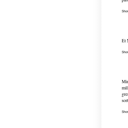
Shor
Et 
Shor
Min
mil
gre
sor
Shor