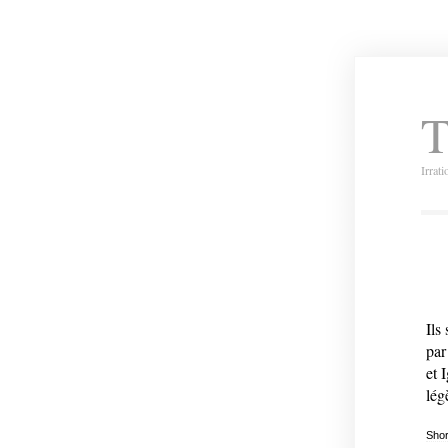
T
Irrat
Ils
par
et 
lég
Shor