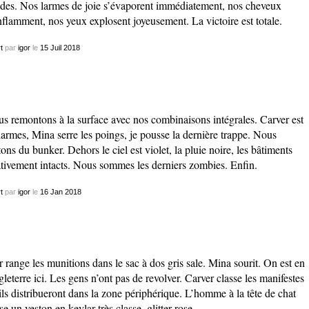
ides. Nos larmes de joie s’évaporent immédiatement, nos cheveux
nflamment, nos yeux explosent joyeusement. La victoire est totale.
t
par
igor
le
15
Juil
2018
s remontons à la surface avec nos combinaisons intégrales. Carver est
larmes, Mina serre les poings, je pousse la dernière trappe. Nous
tons du bunker. Dehors le ciel est violet, la pluie noire, les bâtiments
ativement intacts. Nous sommes les derniers zombies. Enfin.
t
par
igor
le
16
Jan
2018
r range les munitions dans le sac à dos gris sale. Mina sourit. On est en
leterre ici. Les gens n’ont pas de revolver. Carver classe les manifestes
ils distribueront dans la zone périphérique. L’homme à la tête de chat
se un veston en kevlar très classe, glitter rose.