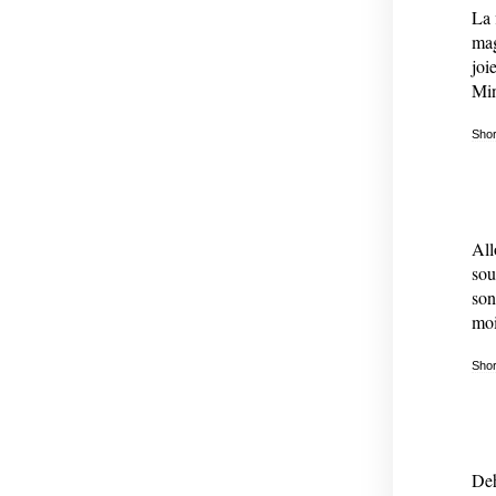
La 
mag
joi
Min
Shor
All
sou
son
moi
Shor
Deh