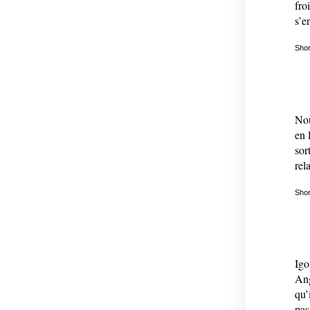
fro
s’e
Shor
Nou
en 
sor
rel
Shor
Igo
Ang
qu’
pas