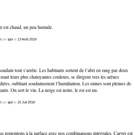
ir est chaud, un peu humide.
t
par
igor
le
13
Août
2018
soudain tout s’arrête. Les habitants sortent de l’abri en rang par deux
orant leurs plus chatoyantes couleurs, se dirigent vers les arènes
adiées, oubliant soudainement l’humiliation. Les ruines sont pleines de
ants. On sert le vin. La neige est noire, le roi est nu.
t
par
igor
le
15
Juil
2018
s remontons à la surface avec nos combinaisons intégrales. Carver est