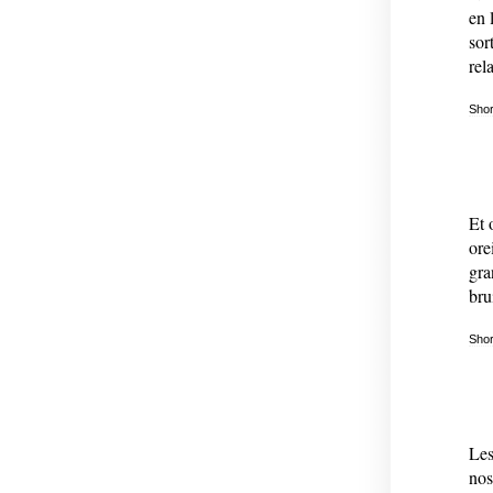
en 
sor
rel
Shor
Et 
ore
gra
bru
Shor
Les
nos