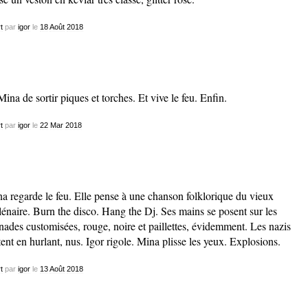
t
par
igor
le
18
Août
2018
Mina de sortir piques et torches. Et vive le feu. Enfin.
t
par
igor
le
22
Mar
2018
a regarde le feu. Elle pense à une chanson folklorique du vieux
lénaire. Burn the disco. Hang the Dj. Ses mains se posent sur les
nades customisées, rouge, noire et paillettes, évidemment. Les nazis
tent en hurlant, nus. Igor rigole. Mina plisse les yeux. Explosions.
t
par
igor
le
13
Août
2018