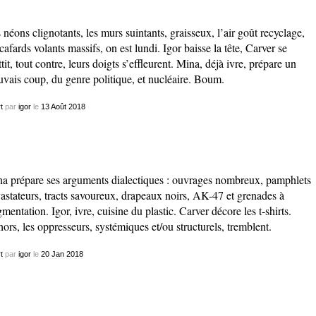
 néons clignotants, les murs suintants, graisseux, l’air goût recyclage,
 cafards volants massifs, on est lundi. Igor baisse la tête, Carver se
ttit, tout contre, leurs doigts s’effleurent. Mina, déjà ivre, prépare un
vais coup, du genre politique, et nucléaire. Boum.
t
par
igor
le
13
Août
2018
a prépare ses arguments dialectiques : ouvrages nombreux, pamphlets
astateurs, tracts savoureux, drapeaux noirs, AK-47 et grenades à
gmentation. Igor, ivre, cuisine du plastic. Carver décore les t-shirts.
ors, les oppresseurs, systémiques et/ou structurels, tremblent.
t
par
igor
le
20
Jan
2018