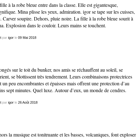
fille à la robe bleue entre dans la classe. Elle est gigantesque,
nifique. Mina plisse les yeux, admiration. igor se tape sur les cuisses,
e. Carver soupire. Dehors, pluie noire. La fille à la robe bleue sourit à
a. Explosion dans le couloir. Leurs mains se touchent.
t
par
igor
le
09
Mai
2018
ongés sur le toit du bunker, nos amis se réchauffent au soleil, se
rient, se blottissent très tendrement. Leurs combinaisons protectrices
t un peu encombrantes et épaisses mais offrent une protection d’au
ns sept minutes. Quel luxe. Autour d’eux, un monde de cendres.
t
par
igor
le
26
Août
2018
ors la musique est tonitruante et les basses, volcaniques, font exploser