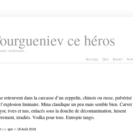
ourgueniev ce héros
ionnel, molletonné…
Accueil
Old
Short
A p
 se retrouvent dans la carcasse d’un zeppelin, chinois ou russe, pulvérisé
 l’explosion liminaire. Mina claudique un peu mais semble bien. Carver
Igor, ivres et nus, enlacés sous la douche de décontamination, luisent
èrement, irradiés. Vodka pour tous. Entropie tango.
t
par
igor
le
18
Août
2018