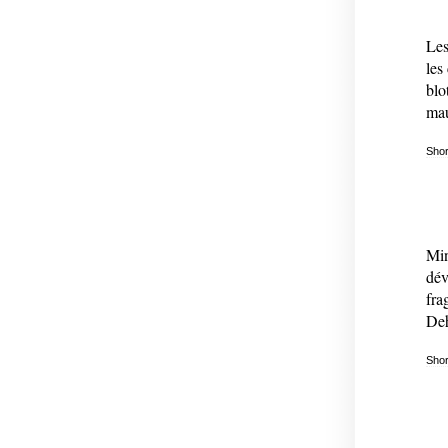
Les
les
blo
mau
Shor
Min
dév
fra
Deh
Shor