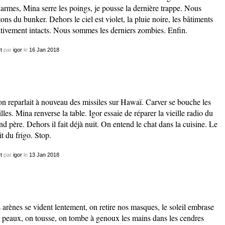
larmes, Mina serre les poings, je pousse la dernière trappe. Nous
tons du bunker. Dehors le ciel est violet, la pluie noire, les bâtiments
ativement intacts. Nous sommes les derniers zombies. Enfin.
t
par
igor
le
16
Jan
2018
on reparlait à nouveau des missiles sur Hawaï. Carver se bouche les
illes. Mina renverse la table. Igor essaie de réparer la vieille radio du
nd père. Dehors il fait déjà nuit. On entend le chat dans la cuisine. Le
it du frigo. Stop.
t
par
igor
le
13
Jan
2018
 arènes se vident lentement, on retire nos masques, le soleil embrase
 peaux, on tousse, on tombe à genoux les mains dans les cendres