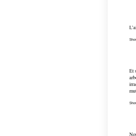
L’a
Shor
Et 
arb
irr
mut
Shor
Nou