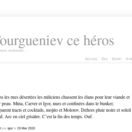
ourgueniev ce héros
ionnel, molletonné…
Accueil
Old
Short
A p
s les rues désertées les miliciens chassent les élans pour leur viande et
r peau. Mina, Carver et Igor, nues et confinées dans le bunker,
parent tracts et cocktails, mojito et Molotov. Dehors pluie noire et soleil
id. Arc en ciel grisâtre. C’est la fin des temps. Ouf.
t
par
igor
le
19
Mar
2020