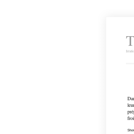
T
Irrat
Dan
leu
pré
fro
Shor