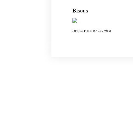
Bisous
Old
par
D.b
le
07
Fév
2004